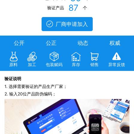
87
验证产品
个
厂商申请加入
公开
公正
动态
权威
原料
加工
包装赋码
库存
销售
异常反馈
验证说明
1. 选择需要验证的产品生产厂家；
2. 输入20位产品防伪编码；